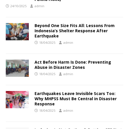
24/10/2025
admin
Beyond One Size Fits All: Lessons From
Indonesia’s Shelter Response After
Earthquake
18/04/2025
admin
Act Before Harm Is Done: Preventing
Abuse in Disaster Zones
18/04/2025
admin
Earthquakes Leave Invisible Scars Too:
Why MHPSS Must Be Central in Disaster
Response
18/04/2025
admin