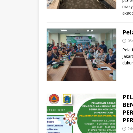
masya
akade
Pel
05
Pelat
Jakar
duku
PE
BE
PE
PE
24