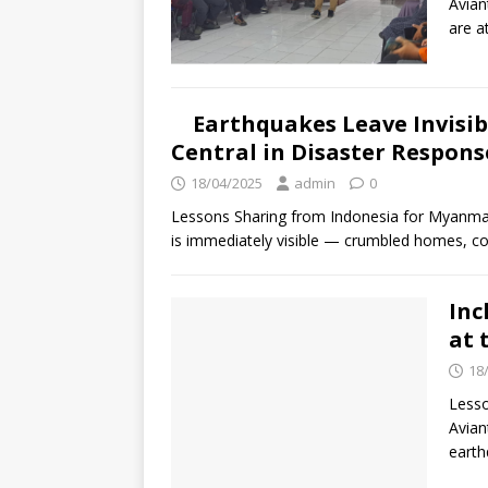
Avian
are a
Earthquakes Leave Invisi
Central in Disaster Respons
18/04/2025
admin
0
Lessons Sharing from Indonesia for Myanma
is immediately visible — crumbled homes, co
Inc
at 
18
Lesso
Avian
earth