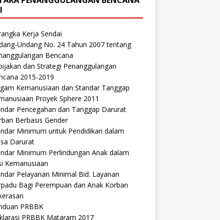
I
rangka Kerja Sendai
dang-Undang No. 24 Tahun 2007 tentang
nanggulangan Bencana
bijakan dan Strategi Penanggulangan
ncana 2015-2019
agam Kemanusiaan dan Standar Tanggap
manusiaan Proyek Sphere 2011
andar Pencegahan dan Tanggap Darurat
rban Berbasis Gender
andar Minimum untuk Pendidikan dalam
sa Darurat
andar Minimum Perlindungan Anak dalam
si Kemanusiaan
andar Pelayanan Minimal Bid. Layanan
rpadu Bagi Perempuan dan Anak Korban
kerasan
nduan PRBBK
klarasi PRBBK Mataram 2017