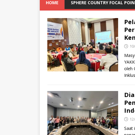
HOME
SPHERE COUNTRY FOCAL POI
Pel
Per
Kem
10
Masy
YAKK
oleh 
Inklu
Dia
Pen
Ind
12
Saat 
penan