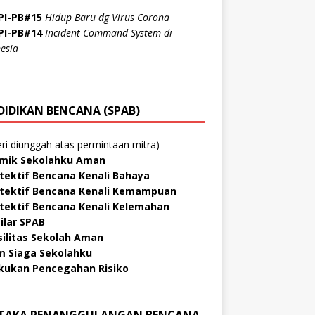
PI-PB#15
Hidup Baru dg Virus Corona
PI-PB#14
Incident Command System di
esia
DIDIKAN BENCANA (SPAB)
ri diunggah atas permintaan mitra)
mik Sekolahku Aman
tektif Bencana Kenali Bahaya
tektif Bencana Kenali Kemampuan
tektif Bencana Kenali Kelemahan
Pilar SPAB
silitas Sekolah Aman
m Siaga Sekolahku
kukan Pencegahan Risiko
TAKA PENANGGULANGAN BENCANA