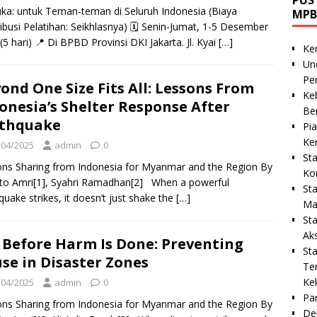
ka: untuk Teman-teman di Seluruh Indonesia (Biaya
MPB
ibusi Pelatihan: Seikhlasnya) 🗓️ Senin-Jumat, 1-5 Desember
(5 hari) 📍 Di BPBD Provinsi DKI Jakarta. Jl. Kyai
[…]
Ke
Un
Pe
ond One Size Fits All: Lessons From
Ke
onesia’s Shelter Response After
Be
rthquake
Pi
Ke
/04/2025
admin
0
St
ns Sharing from Indonesia for Myanmar and the Region By
Ko
to Amri[1], Syahri Ramadhan[2] When a powerful
St
quake strikes, it doesn’t just shake the
[…]
Ma
St
Ak
 Before Harm Is Done: Preventing
St
se in Disaster Zones
Te
Ke
/04/2025
admin
0
Pa
ns Sharing from Indonesia for Myanmar and the Region By
De