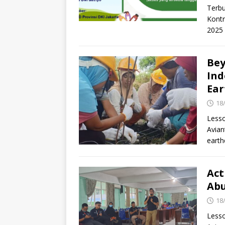
Terbu
Kontr
2025 
Bey
Ind
Ea
18
Lesso
Avian
earth
Act
Abu
18
Lesso