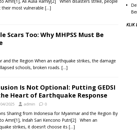
to Amri[1], Ali Aulia Ramly[2] When disasters strike, people
Dek
t their most vulnerable
[…]
Be
KLIK
ble Scars Too: Why MHPSS Must Be
e
r and the Region When an earthquake strikes, the damage
llapsed schools, broken roads.
[…]
lusion Is Not Optional: Putting GEDSI
the Heart of Earthquake Response
/04/2025
admin
0
ns Sharing from Indonesia for Myanmar and the Region By
to Amri[1], Indah Sari Kencono Putri[2] When an
quake strikes, it doesn’t choose its
[…]