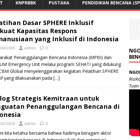
NT
KNPRBBK
PUSTAKA
PENDIDIKAN BENCANA (SP
atihan Dasar SPHERE Inklusif
kuat Kapasitas Respons
anusiaan yang Inklusif di Indonesia
/04/2026
admin
0
NGO
BEN
arakat Penanggulangan Bencana Indonesia (MPBI) dan
UM Emergency Unit melalui program SEHATI yang didukung
CBM Global menyelenggarakan kegiatan Pelatihan SPHERE
NGO
sif yang dilaksanakan pada
[…]
Risik
Tuan
log Strategis Kemitraan untuk
guatan Penanggulangan Bencana di
onesia
/02/2026
admin
0
ini kita ketahui bersama bahwa hadirnya beragam aktor
ggulangan bencana di Indonesia baik dari organisasi