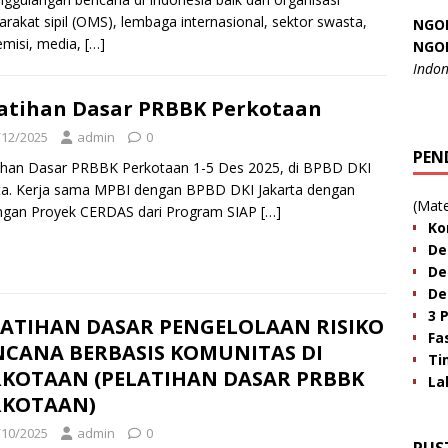
rakat sipil (OMS), lembaga internasional, sektor swasta,
NGO
misi, media,
[…]
NGO
Indon
atihan Dasar PRBBK Perkotaan
/12/2025
admin
0
PEN
ihan Dasar PRBBK Perkotaan 1-5 Des 2025, di BPBD DKI
ta. Kerja sama MPBI dengan BPBD DKI Jakarta dengan
(Mate
ngan Proyek CERDAS dari Program SIAP
[…]
Ko
De
De
De
3 
LATIHAN DASAR PENGELOLAAN RISIKO
Fa
NCANA BERBASIS KOMUNITAS DI
Ti
RKOTAAN (PELATIHAN DASAR PRBBK
La
RKOTAAN)
/10/2025
admin
0
PUS