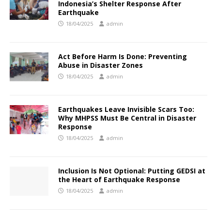
Indonesia’s Shelter Response After
Earthquake
18/04/2025
admin
Act Before Harm Is Done: Preventing
Abuse in Disaster Zones
18/04/2025
admin
Earthquakes Leave Invisible Scars Too:
Why MHPSS Must Be Central in Disaster
Response
18/04/2025
admin
Inclusion Is Not Optional: Putting GEDSI at
the Heart of Earthquake Response
18/04/2025
admin