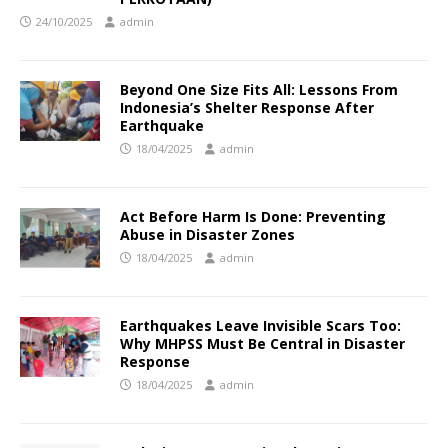
24/10/2025
admin
Beyond One Size Fits All: Lessons From
Indonesia’s Shelter Response After
Earthquake
18/04/2025
admin
Act Before Harm Is Done: Preventing
Abuse in Disaster Zones
18/04/2025
admin
Earthquakes Leave Invisible Scars Too:
Why MHPSS Must Be Central in Disaster
Response
18/04/2025
admin