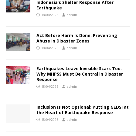
Indonesia’s Shelter Response After
Earthquake
18/04/2025
admin
Act Before Harm Is Done: Preventing
Abuse in Disaster Zones
18/04/2025
admin
Earthquakes Leave Invisible Scars Too:
Why MHPSS Must Be Central in Disaster
Response
18/04/2025
admin
Inclusion Is Not Optional: Putting GEDSI at
the Heart of Earthquake Response
18/04/2025
admin