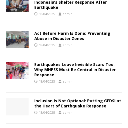
Indonesia’s Shelter Response After
Earthquake
18/04/2025
admin
Act Before Harm Is Done: Preventing
Abuse in Disaster Zones
18/04/2025
admin
Earthquakes Leave Invisible Scars Too:
Why MHPSS Must Be Central in Disaster
Response
18/04/2025
admin
Inclusion Is Not Optional: Putting GEDSI at
the Heart of Earthquake Response
18/04/2025
admin