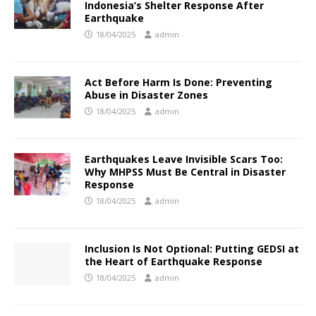
Indonesia’s Shelter Response After
Earthquake
18/04/2025
admin
Act Before Harm Is Done: Preventing
Abuse in Disaster Zones
18/04/2025
admin
Earthquakes Leave Invisible Scars Too:
Why MHPSS Must Be Central in Disaster
Response
18/04/2025
admin
Inclusion Is Not Optional: Putting GEDSI at
the Heart of Earthquake Response
18/04/2025
admin