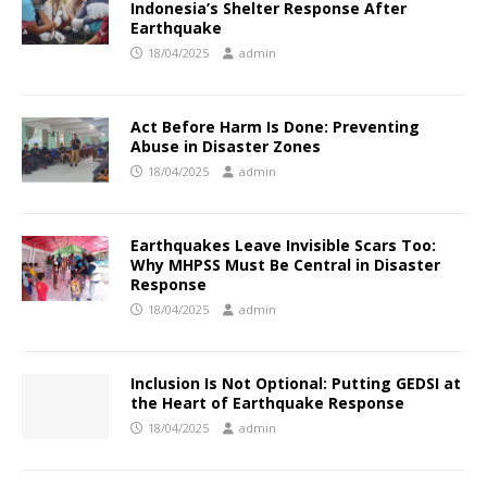
Indonesia’s Shelter Response After
Earthquake
18/04/2025
admin
Act Before Harm Is Done: Preventing
Abuse in Disaster Zones
18/04/2025
admin
Earthquakes Leave Invisible Scars Too:
Why MHPSS Must Be Central in Disaster
Response
18/04/2025
admin
Inclusion Is Not Optional: Putting GEDSI at
the Heart of Earthquake Response
18/04/2025
admin