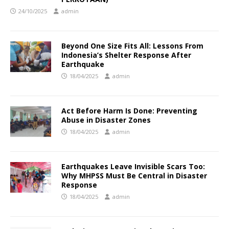
24/10/2025
admin
Beyond One Size Fits All: Lessons From
Indonesia’s Shelter Response After
Earthquake
18/04/2025
admin
Act Before Harm Is Done: Preventing
Abuse in Disaster Zones
18/04/2025
admin
Earthquakes Leave Invisible Scars Too:
Why MHPSS Must Be Central in Disaster
Response
18/04/2025
admin