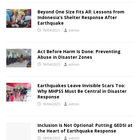
Beyond One Size Fits All: Lessons From
Indonesia’s Shelter Response After
Earthquake
18/04/2025
admin
Act Before Harm Is Done: Preventing
Abuse in Disaster Zones
18/04/2025
admin
Earthquakes Leave Invisible Scars Too:
Why MHPSS Must Be Central in Disaster
Response
18/04/2025
admin
Inclusion Is Not Optional: Putting GEDSI at
the Heart of Earthquake Response
18/04/2025
admin