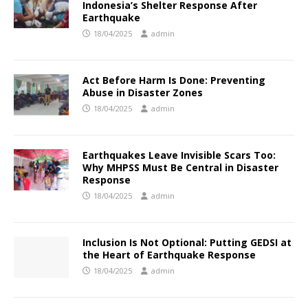
Indonesia’s Shelter Response After
Earthquake
18/04/2025
admin
Act Before Harm Is Done: Preventing
Abuse in Disaster Zones
18/04/2025
admin
Earthquakes Leave Invisible Scars Too:
Why MHPSS Must Be Central in Disaster
Response
18/04/2025
admin
Inclusion Is Not Optional: Putting GEDSI at
the Heart of Earthquake Response
18/04/2025
admin