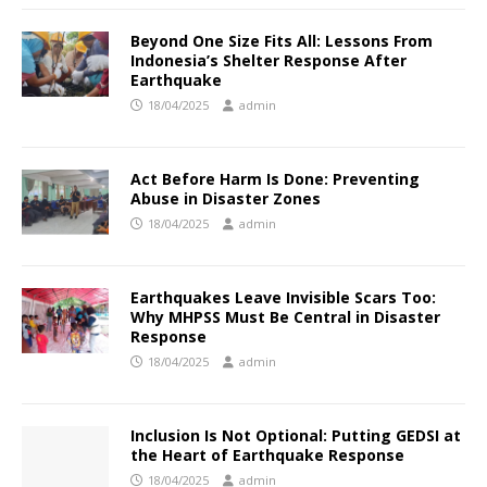
Beyond One Size Fits All: Lessons From
Indonesia’s Shelter Response After
Earthquake
18/04/2025
admin
Act Before Harm Is Done: Preventing
Abuse in Disaster Zones
18/04/2025
admin
Earthquakes Leave Invisible Scars Too:
Why MHPSS Must Be Central in Disaster
Response
18/04/2025
admin
Inclusion Is Not Optional: Putting GEDSI at
the Heart of Earthquake Response
18/04/2025
admin