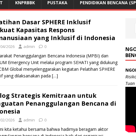
NT
KNPRBBK
PUSTAKA
PENDIDIKAN BENCANA (SP
atihan Dasar SPHERE Inklusif
kuat Kapasitas Respons
anusiaan yang Inklusif di Indonesia
/04/2026
admin
0
NGO
BEN
arakat Penanggulangan Bencana Indonesia (MPBI) dan
UM Emergency Unit melalui program SEHATI yang didukung
CBM Global menyelenggarakan kegiatan Pelatihan SPHERE
NGO
sif yang dilaksanakan pada
[…]
Risik
Tuan
log Strategis Kemitraan untuk
guatan Penanggulangan Bencana di
onesia
/02/2026
admin
0
ini kita ketahui bersama bahwa hadirnya beragam aktor
ggulangan bencana di Indonesia baik dari organisasi