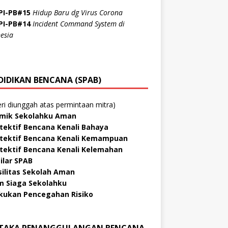
PI-PB#15
Hidup Baru dg Virus Corona
PI-PB#14
Incident Command System di
esia
DIDIKAN BENCANA (SPAB)
ri diunggah atas permintaan mitra)
mik Sekolahku Aman
tektif Bencana Kenali Bahaya
tektif Bencana Kenali Kemampuan
tektif Bencana Kenali Kelemahan
Pilar SPAB
silitas Sekolah Aman
m Siaga Sekolahku
kukan Pencegahan Risiko
TAKA PENANGGULANGAN BENCANA