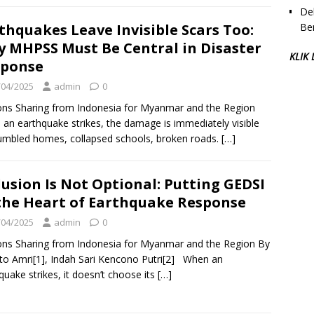
Dek
Be
thquakes Leave Invisible Scars Too:
 MHPSS Must Be Central in Disaster
KLIK
sponse
/04/2025
admin
0
ns Sharing from Indonesia for Myanmar and the Region
an earthquake strikes, the damage is immediately visible
mbled homes, collapsed schools, broken roads.
[…]
lusion Is Not Optional: Putting GEDSI
the Heart of Earthquake Response
/04/2025
admin
0
ns Sharing from Indonesia for Myanmar and the Region By
to Amri[1], Indah Sari Kencono Putri[2] When an
quake strikes, it doesn’t choose its
[…]