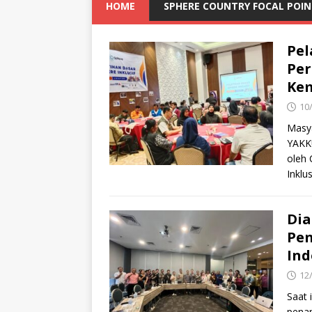
HOME
SPHERE COUNTRY FOCAL POI
Pel
Per
Kem
10
Masy
YAKK
oleh 
Inklu
Dia
Pen
Ind
12
Saat 
penan