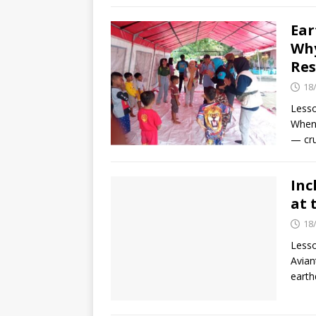
Ear
Why
Re
18
Lesso
When 
— cru
Inc
at 
18
Lesso
Avian
earth