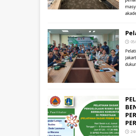
masya
akade
Pel
05
Pelat
Jakar
duku
PE
BE
PE
PE
24