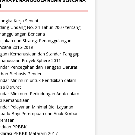
I
rangka Kerja Sendai
dang-Undang No. 24 Tahun 2007 tentang
nanggulangan Bencana
bijakan dan Strategi Penanggulangan
ncana 2015-2019
agam Kemanusiaan dan Standar Tanggap
manusiaan Proyek Sphere 2011
andar Pencegahan dan Tanggap Darurat
rban Berbasis Gender
andar Minimum untuk Pendidikan dalam
sa Darurat
andar Minimum Perlindungan Anak dalam
si Kemanusiaan
andar Pelayanan Minimal Bid. Layanan
rpadu Bagi Perempuan dan Anak Korban
kerasan
nduan PRBBK
klarasi PRBBK Mataram 2017