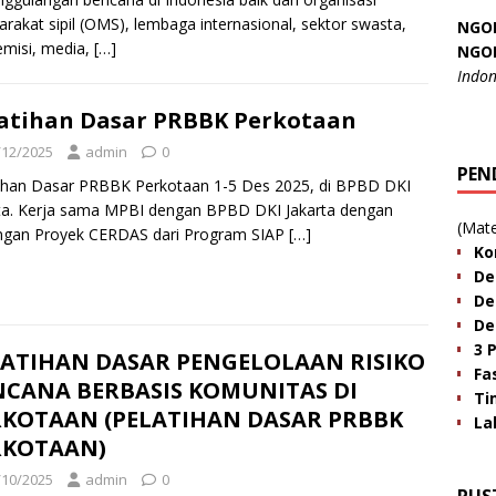
rakat sipil (OMS), lembaga internasional, sektor swasta,
NGO
misi, media,
[…]
NGO
Indon
atihan Dasar PRBBK Perkotaan
/12/2025
admin
0
PEN
ihan Dasar PRBBK Perkotaan 1-5 Des 2025, di BPBD DKI
ta. Kerja sama MPBI dengan BPBD DKI Jakarta dengan
(Mate
ngan Proyek CERDAS dari Program SIAP
[…]
Ko
De
De
De
3 
LATIHAN DASAR PENGELOLAAN RISIKO
Fa
NCANA BERBASIS KOMUNITAS DI
Ti
RKOTAAN (PELATIHAN DASAR PRBBK
La
RKOTAAN)
/10/2025
admin
0
PUS