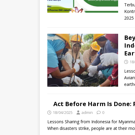
Terbu
Kontr
2025 
Bey
Ind
Ea
18
Lesso
Avian
earth
Act Before Harm Is Done: 
18/04/2025
admin
0
Lessons Sharing from Indonesia for Myanmar
When disasters strike, people are at their m