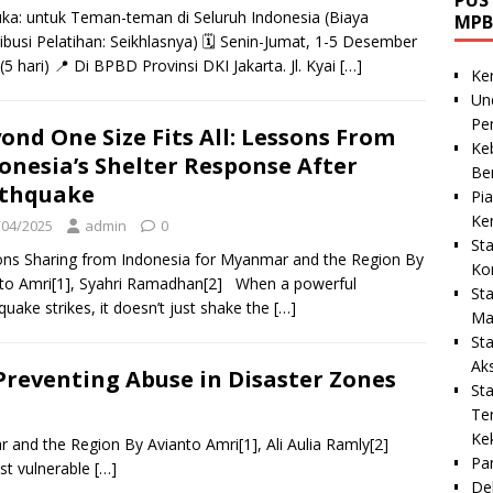
ka: untuk Teman-teman di Seluruh Indonesia (Biaya
MPB
ibusi Pelatihan: Seikhlasnya) 🗓️ Senin-Jumat, 1-5 Desember
(5 hari) 📍 Di BPBD Provinsi DKI Jakarta. Jl. Kyai
[…]
Ke
Un
Pe
ond One Size Fits All: Lessons From
Ke
onesia’s Shelter Response After
Be
rthquake
Pi
Ke
/04/2025
admin
0
St
ns Sharing from Indonesia for Myanmar and the Region By
Ko
to Amri[1], Syahri Ramadhan[2] When a powerful
St
quake strikes, it doesn’t just shake the
[…]
Ma
St
Ak
Preventing Abuse in Disaster Zones
St
Te
Ke
 and the Region By Avianto Amri[1], Ali Aulia Ramly[2]
Pa
ost vulnerable
[…]
De