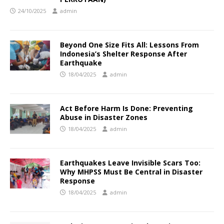
24/10/2025
admin
Beyond One Size Fits All: Lessons From
Indonesia’s Shelter Response After
Earthquake
18/04/2025
admin
Act Before Harm Is Done: Preventing
Abuse in Disaster Zones
18/04/2025
admin
Earthquakes Leave Invisible Scars Too:
Why MHPSS Must Be Central in Disaster
Response
18/04/2025
admin