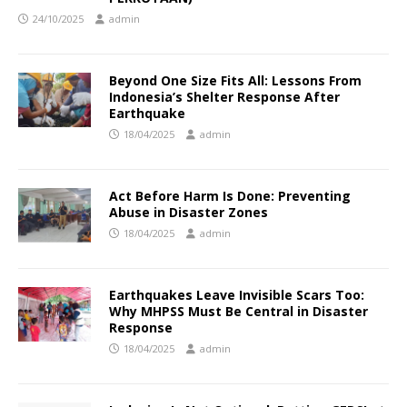
24/10/2025
admin
Beyond One Size Fits All: Lessons From
Indonesia’s Shelter Response After
Earthquake
18/04/2025
admin
Act Before Harm Is Done: Preventing
Abuse in Disaster Zones
18/04/2025
admin
Earthquakes Leave Invisible Scars Too:
Why MHPSS Must Be Central in Disaster
Response
18/04/2025
admin