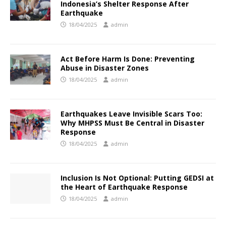
Indonesia’s Shelter Response After
Earthquake
18/04/2025
admin
Act Before Harm Is Done: Preventing
Abuse in Disaster Zones
18/04/2025
admin
Earthquakes Leave Invisible Scars Too:
Why MHPSS Must Be Central in Disaster
Response
18/04/2025
admin
Inclusion Is Not Optional: Putting GEDSI at
the Heart of Earthquake Response
18/04/2025
admin