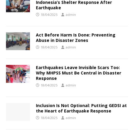
Indonesia’s Shelter Response After
Earthquake
18/04/2025
admin
Act Before Harm Is Done: Preventing
Abuse in Disaster Zones
18/04/2025
admin
Earthquakes Leave Invisible Scars Too:
Why MHPSS Must Be Central in Disaster
Response
18/04/2025
admin
Inclusion Is Not Optional: Putting GEDSI at
the Heart of Earthquake Response
18/04/2025
admin