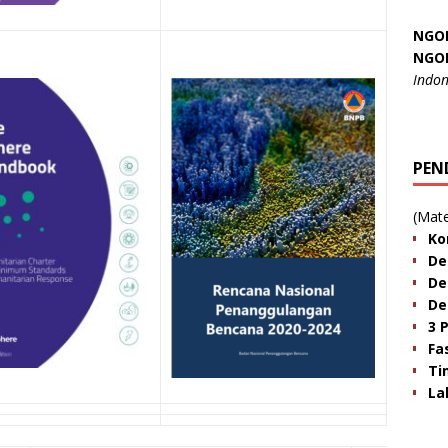
NGO
NGO
Indon
PEN
(Mate
Ko
De
De
De
3 
Fa
Ti
La