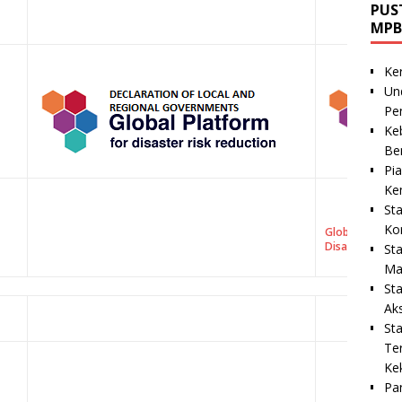
PUS
MPB
Ke
Un
Pe
Ke
Be
Pi
Ke
St
Ko
Global Assess
Disaster Risk 
St
Ma
St
Ak
St
Te
Ke
Pa