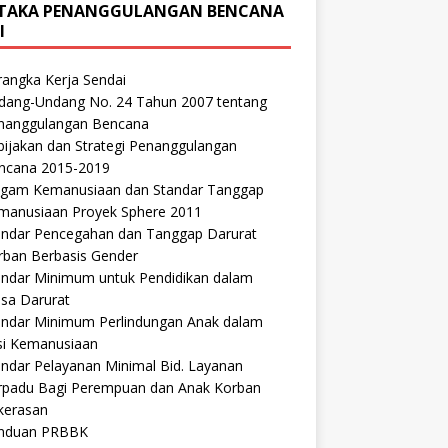
TAKA PENANGGULANGAN BENCANA
I
rangka Kerja Sendai
dang-Undang No. 24 Tahun 2007 tentang
nanggulangan Bencana
bijakan dan Strategi Penanggulangan
ncana 2015-2019
agam Kemanusiaan dan Standar Tanggap
manusiaan Proyek Sphere 2011
andar Pencegahan dan Tanggap Darurat
rban Berbasis Gender
ment Report on
Reduction
andar Minimum untuk Pendidikan dalam
sa Darurat
andar Minimum Perlindungan Anak dalam
si Kemanusiaan
andar Pelayanan Minimal Bid. Layanan
rpadu Bagi Perempuan dan Anak Korban
kerasan
nduan PRBBK