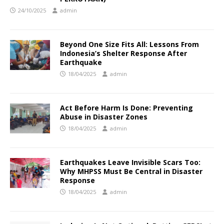
24/10/2025
admin
Beyond One Size Fits All: Lessons From
Indonesia’s Shelter Response After
Earthquake
18/04/2025
admin
Act Before Harm Is Done: Preventing
Abuse in Disaster Zones
18/04/2025
admin
Earthquakes Leave Invisible Scars Too:
Why MHPSS Must Be Central in Disaster
Response
18/04/2025
admin