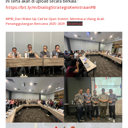
ini serta akan di upload secara berkala :
https://bit.ly/m/DialogStrategisKemitraanPB
MPBI_Dari Wake-Up Call ke Ujian Sistem, Membaca Ulang Arah
Penanggulangan Bencana 2025–2029
Download