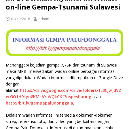
on-line Gempa-Tsunami Sulawesi
01/10/2018
admin
Menanggapi kejadian gempa 7,7SR dan tsunami di Sulawesi
maka MPBI menyediakan wadah online berbagai informasi
yang diperlukan. Wadah informasi ditempatkan di Google Drive
dengan
alamat
https://drive.google.com/drive/folders/1L3Cjw_dVZ
ecGO1H9kyu8KMcAYuVQkCKf?usp=sharing
atau
http://bit.ly/gempapaludonggala
.
Didalam wadah informasi ini tersedia dokumen-dokumen,
sitrep, referensi, foto, dan video yang berkaitan dengan
Gempa Palu Donggala. Informasi di dalamnya akan selalu