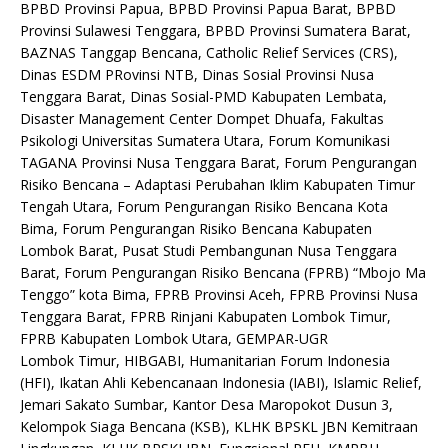
BPBD Provinsi Papua, BPBD Provinsi Papua Barat, BPBD
Provinsi Sulawesi Tenggara, BPBD Provinsi Sumatera Barat,
BAZNAS Tanggap Bencana, Catholic Relief Services (CRS),
Dinas ESDM PRovinsi NTB, Dinas Sosial Provinsi Nusa
Tenggara Barat, Dinas Sosial-PMD Kabupaten Lembata,
Disaster Management Center Dompet Dhuafa, Fakultas
Psikologi Universitas Sumatera Utara, Forum Komunikasi
TAGANA Provinsi Nusa Tenggara Barat, Forum Pengurangan
Risiko Bencana – Adaptasi Perubahan Iklim Kabupaten Timur
Tengah Utara, Forum Pengurangan Risiko Bencana Kota
Bima, Forum Pengurangan Risiko Bencana Kabupaten
Lombok Barat, Pusat Studi Pembangunan Nusa Tenggara
Barat, Forum Pengurangan Risiko Bencana (FPRB) “Mbojo Ma
Tenggo” kota Bima, FPRB Provinsi Aceh, FPRB Provinsi Nusa
Tenggara Barat, FPRB Rinjani Kabupaten Lombok Timur,
FPRB Kabupaten Lombok Utara, GEMPAR-UGR
Lombok Timur, HIBGABI, Humanitarian Forum Indonesia
(HFI), Ikatan Ahli Kebencanaan Indonesia (IABI), Islamic Relief,
Jemari Sakato Sumbar, Kantor Desa Maropokot Dusun 3,
Kelompok Siaga Bencana (KSB), KLHK BPSKL JBN Kemitraan