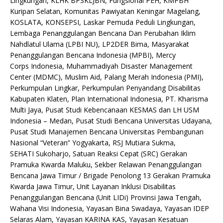
Lingkungan, KLHK BPSKLJBN, Fungsional PEH, KMPBH
Kuripan Selatan, Komunitas Pawiyatan Keningar Magelang,
KOSLATA, KONSEPSI, Laskar Pemuda Peduli Lingkungan,
Lembaga Penanggulangan Bencana Dan Perubahan Iklim
Nahdlatul Ulama (LPBI NU), LP2DER Bima, Masyarakat
Penanggulangan Bencana Indonesia (MPBI), Mercy
Corps Indonesia, Muhammadiyah Disaster Management
Center (MDMC), Muslim Aid, Palang Merah Indonesia (PMI),
Perkumpulan Lingkar, Perkumpulan Penyandang Disabilitas
Kabupaten Klaten, Plan International Indonesia, PT. Kharisma
Multi Jaya, Pusat Studi Kebencanaan KESMAS dan LH USM
Indonesia – Medan, Pusat Studi Bencana Universitas Udayana,
Pusat Studi Manajemen Bencana Universitas Pembangunan
Nasional “Veteran” Yogyakarta, RSJ Mutiara Sukma,
SEHATI Sukoharjo, Satuan Reaksi Cepat (SRC) Gerakan
Pramuka Kwarda Maluku, Sekber Relawan Penanggulangan
Bencana Jawa Timur / Brigade Penolong 13 Gerakan Pramuka
Kwarda Jawa Timur, Unit Layanan Inklusi Disabilitas
Penanggulangan Bencana (Unit LIDi) Provinsi Jawa Tengah,
Wahana Visi Indonesia, Yayasan Bina Swadaya, Yayasan IDEP
Selaras Alam, Yayasan KARINA KAS, Yayasan Kesatuan