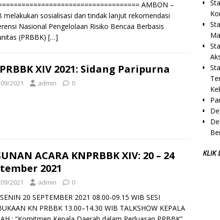
St
==================================== AMBON –
Ko
melakukan sosialisasi dan tindak lanjut rekomendasi
St
rensi Nasional Pengelolaan Risiko Bencaa Berbasis
Ma
nitas (PRBBK)
[…]
St
Ak
PRBBK XIV 2021: Sidang Paripurna
St
Te
/09/2021
admin
0
Ke
Pa
De
Dek
Be
KLIK
UNAN ACARA KNPRBBK XIV: 20 – 24
tember 2021
/09/2021
admin
0
 SENIN 20 SEPTEMBER 2021 08.00-09.15 WIB SESI
UKAAN KN PRBBK 13.00–14.30 WIB TALKSHOW KEPALA
AH : “Komitmen Kepala Daerah dalam Perluasan PRBBK”