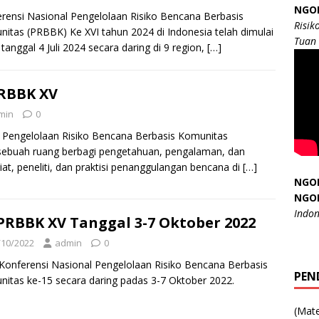
NGO
rensi Nasional Pengelolaan Risiko Bencana Berbasis
Risik
itas (PRBBK) Ke XVI tahun 2024 di Indonesia telah dimulai
Tuan
 tanggal 4 Juli 2024 secara daring di 9 region,
[…]
RBBK XV
min
0
l Pengelolaan Risiko Bencana Berbasis Komunitas
ebuah ruang berbagi pengetahuan, pengalaman, dan
giat, peneliti, dan praktisi penanggulangan bencana di
[…]
NGO
NGO
Indon
RBBK XV Tanggal 3-7 Oktober 2022
/10/2022
admin
0
i Konferensi Nasional Pengelolaan Risiko Bencana Berbasis
PEN
itas ke-15 secara daring padas 3-7 Oktober 2022.
(Mate