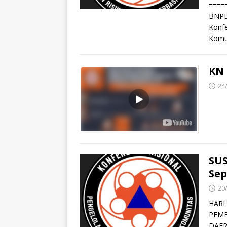
====
BNPB 
Konfe
Komu
KN 
24
SUS
Sep
20
HARI
PEMB
DAER