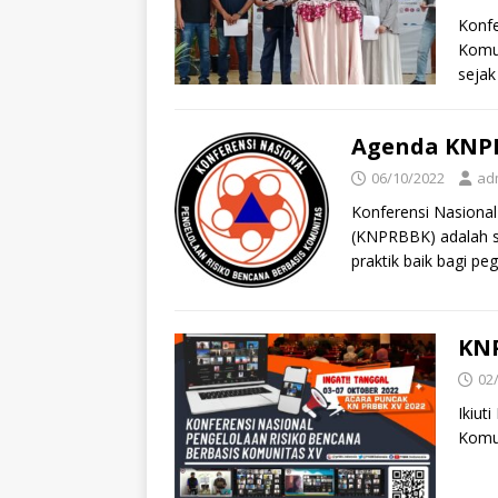
Konfe
Komun
sejak
Agenda KNP
06/10/2022
ad
Konferensi Nasiona
(KNPRBBK) adalah s
praktik baik bagi pe
KNP
02
Ikiut
Komun