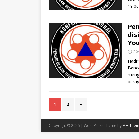
19.0
Pem
dis
Yo
20
Hadir
Benca
mengi
berag
1
2
»
Copyright © 2026 | WordPress Theme by
MH Them