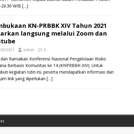
0-20.30 WIB
[…]
bukaan KN-PRBBK XIV Tahun 2021
iarkan langsung melalui Zoom dan
utube
/09/2021
admin
0
 dan Ramaikan Konferensi Nasional Pengelolaan Risiko
na Berbasis Komunitas ke 14 (KNPRBBK-XIV). Untuk
kuti kegiatan rutin ini, peserta mendapatkan informasi dan
am link yang diperlukan
[…]
es