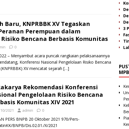
Ko
De
De
De
ah Baru, KNPRBBK XV Tegaskan
3 
 Peranan Perempuan dalam
Fa
 Risiko Bencana Berbasis Komunitas
Ti
min
0
La
 2022 – Menyambut acara puncak rangkaian pelaksanaannya
endatang, Konferensi Nasional Pengelolaan Risiko Bencana
PUS
 (KNPRBBK) XV mencatat sejarah
[…]
MPB
akarya Rekomendasi Konferensi
Ke
Un
ional Pengelolaan Risiko Bencana
Pe
basis Komunitas XIV 2021
Ke
/10/2021
admin
0
Be
Pi
AN PERS BNPB 20 Oktober 2021 970/Pers-
Ke
tinKK/BNPB/Dis.02.01./X/2021