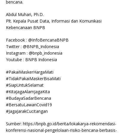
bencana.
Abdul Muhari, Ph.D.
Plt. Kepala Pusat Data, Informasi dan Komunikasi
Kebencanaan BNPB
Facebook : @InfoBencanaBNPB
Twitter : @BNPB_Indonesia
Instagram : @bnpb_indonesia
Youtube : BNPB Indonesia
#PakaiMaskerHargaMati
#TidakPakaiMaskerBisaMati
#SiapUntukSelamat
#KitaJagaAlamJagaKita
#BudayaSadarBencana
#BersatuLawanCovid19
#JagaJarakCucitangan
Sumber: https://bnpb.go.id/berita/lokakarya-rekomendasi-
konferensi-nasional-pengelolaan-risiko-bencana-berbasis-